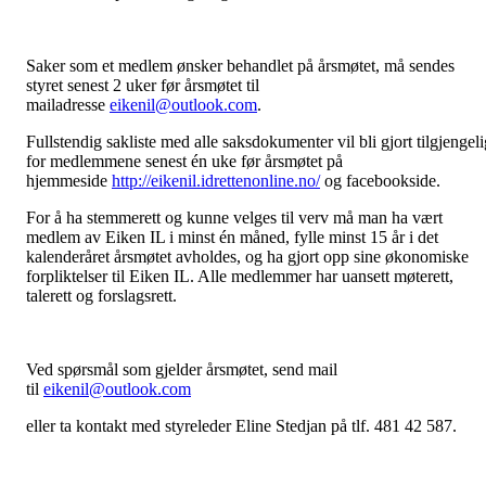
Saker som et medlem ønsker behandlet på årsmøtet, må sendes
styret senest 2 uker før årsmøtet til
mailadresse
eikenil@outlook.com
.
Fullstendig sakliste med alle saksdokumenter vil bli gjort tilgjengeli
for medlemmene senest én uke før årsmøtet på
hjemmeside
http://eikenil.idrettenonline.no/
og facebookside.
For å ha stemmerett og kunne velges til verv må man ha vært
medlem av Eiken IL i minst én måned, fylle minst 15 år i det
kalenderåret årsmøtet avholdes, og ha gjort opp sine økonomiske
forpliktelser til Eiken IL. Alle medlemmer har uansett møterett,
talerett og forslagsrett.
Ved spørsmål som gjelder årsmøtet, send mail
til
eikenil@outlook.com
eller ta kontakt med styreleder Eline Stedjan på tlf. 481 42 587.