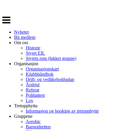
Veksle
navigasjon
Nyheter
Bli medlem
Om oss
Historie
Styret EIL
Styrets rom (lukket gruppe)
Organisasjon
Organisasjonskart
Klubbhåndbok
Drift- og vedlikeholdsplan
Årshjul
Referat
Politiattest
Lov
Tretopphytta
Informasjon og booking av tretopphytte
Gruppene
Aerobic
Barneidretten