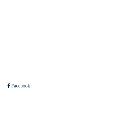
Org. nr.: 988967963
Mail: eikenil@outlook.com
Bli medlem i klubben!
Trykk her for innmelding
Facebook