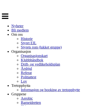
Veksle
navigasjon
Nyheter
Bli medlem
Om oss
Historie
Styret EIL
Styrets rom (lukket gruppe)
Organisasjon
Organisasjonskart
Klubbhåndbok
Drift- og vedlikeholdsplan
Årshjul
Referat
Politiattest
Lov
Tretopphytta
Informasjon og booking av tretopphytte
Gruppene
Aerobic
Barneidretten