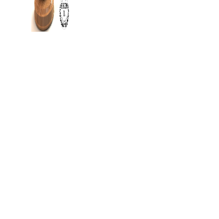
Eiken Idrettslag
Org. nr.: 988967963
Mail: eikenil@outlook.com
Bli medlem i klubben!
Trykk her for innmelding