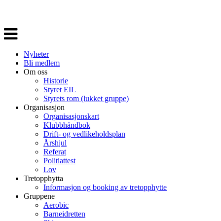
Veksle
navigasjon
Nyheter
Bli medlem
Om oss
Historie
Styret EIL
Styrets rom (lukket gruppe)
Organisasjon
Organisasjonskart
Klubbhåndbok
Drift- og vedlikeholdsplan
Årshjul
Referat
Politiattest
Lov
Tretopphytta
Informasjon og booking av tretopphytte
Gruppene
Aerobic
Barneidretten