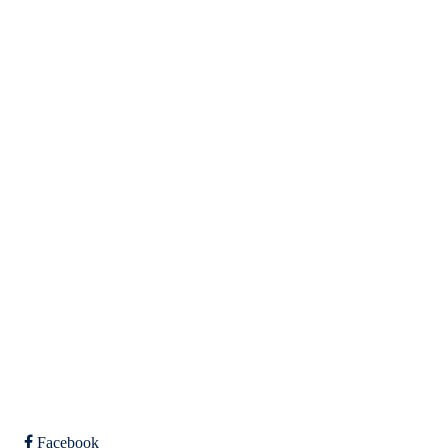
Eiken Idrettslag
Org. nr.: 988967963
Mail: eikenil@outlook.com
Bli medlem i klubben!
Trykk her for innmelding
Facebook