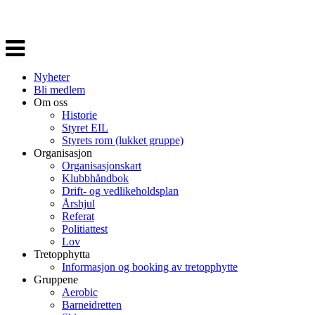
Veksle
navigasjon
Nyheter
Bli medlem
Om oss
Historie
Styret EIL
Styrets rom (lukket gruppe)
Organisasjon
Organisasjonskart
Klubbhåndbok
Drift- og vedlikeholdsplan
Årshjul
Referat
Politiattest
Lov
Tretopphytta
Informasjon og booking av tretopphytte
Gruppene
Aerobic
Barneidretten