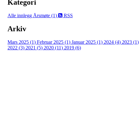
Kategori
Alle innlegg
Årsmøte (1)
RSS
Arkiv
Mars 2025 (1)
Februar 2025 (1)
Januar 2025 (1)
2024 (4)
2023 (1)
2022 (3)
2021 (5)
2020 (11)
2019 (6)
Eiken Idrettslag
Org. nr.: 988967963
Mail: eikenil@outlook.com