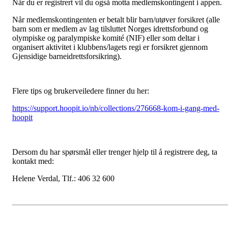
Når du er registrert vil du også motta medlemskontingent i appen.
Når medlemskontingenten er betalt blir barn/utøver forsikret (alle
barn som er medlem av lag tilsluttet Norges idrettsforbund og
olympiske og paralympiske komité (NIF) eller som deltar i
organisert aktivitet i klubbens/lagets regi er forsikret gjennom
Gjensidige barneidrettsforsikring).
Flere tips og brukerveiledere finner du her:
https://support.hoopit.io/nb/collections/276668-kom-i-gang-med-
hoopit
Dersom du har spørsmål eller trenger hjelp til å registrere deg, ta
kontakt med:
Helene Verdal, Tlf.: 406 32 600