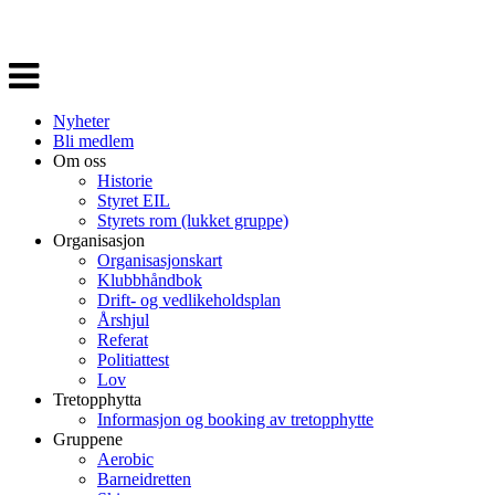
Veksle
navigasjon
Nyheter
Bli medlem
Om oss
Historie
Styret EIL
Styrets rom (lukket gruppe)
Organisasjon
Organisasjonskart
Klubbhåndbok
Drift- og vedlikeholdsplan
Årshjul
Referat
Politiattest
Lov
Tretopphytta
Informasjon og booking av tretopphytte
Gruppene
Aerobic
Barneidretten