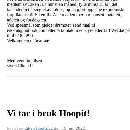
medlem av Eiken IL i minst én måned, fylle minst 15 år i det
kalenderåret årsmøtet avholdes, og ha gjort opp sine økonomiske
forpliktelser til Eiken IL. Alle medlemmer har uansett møterett,
talerett og forslagsrett.
Ved spørsmål som gjelder årsmøtet, send mail til
eikenil@outlook.com eller ta kontakt med styreleder Jarl Werdal på
tlf 472 85 290.
Velkommen til årsmøte!
Med vennlig hilsen
styret Eiken IL
Vi tar i bruk Hoopit!
Postet av
Eiken Idrettslag
den
15. jun 2022