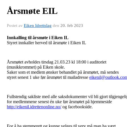
Årsmøte EIL
Postet av
Eiken Idrettslag
den
20. feb 2023
Innkalling til årsmøte i Eiken IL
Styret innkaller herved til årsmøte i Eiken IL
Årsmøtet avholdes tirsdag 21.03.23 kl 18:00 i auditoriet
(musikkrommet) på Eiken skole.
Saker som et medlem ønsker behandlet på årsmøtet, må sendes
styret senest 1 uke før årsmøtet til mailadresse
eikenil@outlook.co
Fullstendig sakliste med alle saksdokumenter vil bli gjort tilgjengeli
for medlemmene senest én uke før årsmøtet på hjemmeside
http://eikenil.idrettenonline.no/
og facebookside.
For å ha stemmerett og kunne velges til verv må man ha vært