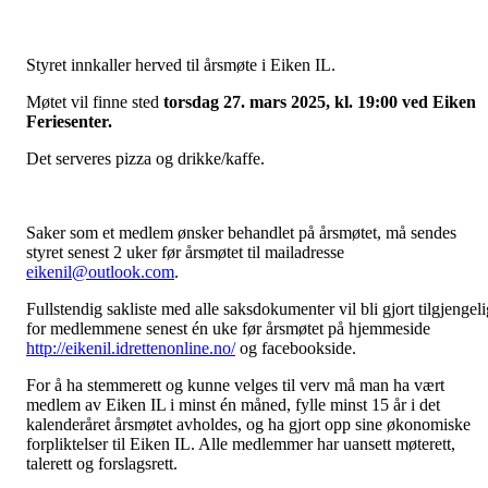
Styret innkaller herved til årsmøte i Eiken IL.
Møtet vil finne sted
torsdag 27. mars 2025, kl. 19:00 ved Eiken
Feriesenter.
Det serveres pizza og drikke/kaffe.
Saker som et medlem ønsker behandlet på årsmøtet, må sendes
styret senest 2 uker før årsmøtet til mailadresse
eikenil@outlook.com
.
Fullstendig sakliste med alle saksdokumenter vil bli gjort tilgjengeli
for medlemmene senest én uke før årsmøtet på hjemmeside
http://eikenil.idrettenonline.no/
og facebookside.
For å ha stemmerett og kunne velges til verv må man ha vært
medlem av Eiken IL i minst én måned, fylle minst 15 år i det
kalenderåret årsmøtet avholdes, og ha gjort opp sine økonomiske
forpliktelser til Eiken IL. Alle medlemmer har uansett møterett,
talerett og forslagsrett.