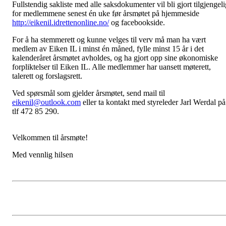
Fullstendig sakliste med alle saksdokumenter vil bli gjort tilgjengeli
for medlemmene senest én uke før årsmøtet på hjemmeside
http://eikenil.idrettenonline.no/
og facebookside.
For å ha stemmerett og kunne velges til verv må man ha vært
medlem av Eiken IL i minst én måned, fylle minst 15 år i det
kalenderåret årsmøtet avholdes, og ha gjort opp sine økonomiske
forpliktelser til Eiken IL. Alle medlemmer har uansett møterett,
talerett og forslagsrett.
Ved spørsmål som gjelder årsmøtet, send mail til
eikenil@outlook.com
eller ta kontakt med styreleder Jarl Werdal på
tlf 472 85 290.
Velkommen til årsmøte!
Med vennlig hilsen