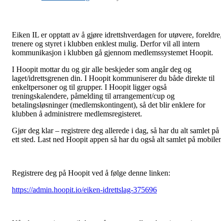
Eiken IL er opptatt av å gjøre idrettshverdagen for utøvere, foreldre
trenere og styret i klubben enklest mulig. Derfor vil all intern
kommunikasjon i klubben gå gjennom medlemssystemet Hoopit.
I Hoopit mottar du og gir alle beskjeder som angår deg og
laget/idrettsgrenen din. I Hoopit kommuniserer du både direkte til
enkeltpersoner og til grupper. I Hoopit ligger også
treningskalendere, påmelding til arrangement/cup og
betalingsløsninger (medlemskontingent), så det blir enklere for
klubben å administrere medlemsregisteret.
Gjør deg klar – registrere deg allerede i dag, så har du alt samlet på
ett sted. Last ned Hoopit appen så har du også alt samlet på mobile
Registrere deg på Hoopit ved å følge denne linken:
https://admin.hoopit.io/eiken-idrettslag-375696