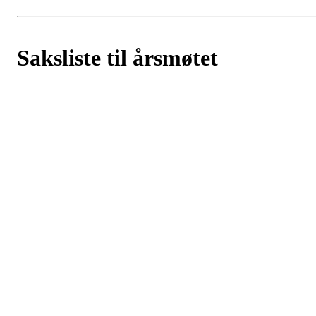
Saksliste til årsmøtet
Postet av
Eiken Idrettslag
den
17. mar 2022
Sakliste for årsmøte i Eiken IL
Årsmøtet avholdes torsdag 24.03.22 kl 18:00 i auditoriet
(musikkrommet) Eiken skole
Under følger saksliste for årsmøtet:
Sak 1: Godkjenne de stemmeberettigede
Sak 2: Velge dirigent
Sak 3: Velge protokollfører
Sak 4: Velge to medlemmer til å underskrive protokollen
Sak 5: Godkjenne innkallingen