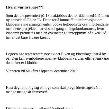
Hva er vår nye logo??!!
Som det ble presentert på 17.mai,jobbes det for tiden med å få til en
ny nettside til Eiken IL. Dette for å kunne få ut informasjon om
klubbens egne arrangementer, booke tretopphytte osv. I forbindelse
med dette prosjektet, har vi satt i gang en logokonkurranse, hvor
vinneren premieres med en overnatting i tretopphytta på Skeie. Så
her er det bare å være kreativ!
Logoen bør representere noe av det Eiken og idrettslaget har å by
på. Den kan symbolisere noen av klubbens verdier, eller egenskape
du tenker er i klubben.
Vinneren vil bli kåret i løpet av desember 2019.
Kast deg rundt,og lag en logo som skal prege idrettslaget vårt i
mange mange år fremover!
Ditt bidrag sendes til; eikenil@outlook.com