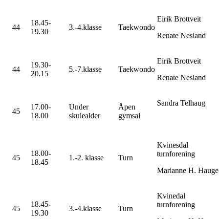
Eirik Brottveit
18.45-
44
3.-4.klasse
Taekwondo
19.30
Renate Nesland
Eirik Brottveit
19.30-
44
5.-7.klasse
Taekwondo
20.15
Renate Nesland
Sandra Telhaug
17.00-
Under
Åpen
45
18.00
skulealder
gymsal
Kvinesdal
18.00-
turnforening
45
1.-2. klasse
Turn
18.45
Marianne H. Hauge
Kvinedal
18.45-
turnforening
45
3.-4.klasse
Turn
19.30