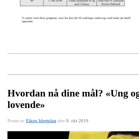
Hvordan nå dine mål? «Ung o
lovende»
Postet av
Eiken Idrettslag
den
9. okt 2019