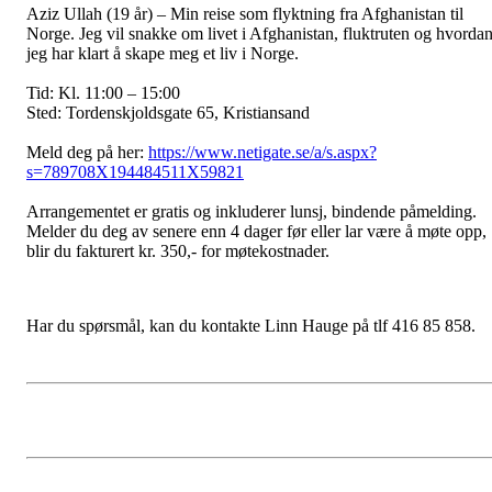
Aziz Ullah (19 år) – Min reise som flyktning fra Afghanistan til
Norge. Jeg vil snakke om livet i Afghanistan, fluktruten og hvorda
jeg har klart å skape meg et liv i Norge.
Tid: Kl. 11:00 – 15:00
Sted: Tordenskjoldsgate 65, Kristiansand
Meld deg på her:
https://www.netigate.se/a/s.aspx?
s=789708X194484511X59821
Arrangementet er gratis og inkluderer lunsj, bindende påmelding.
Melder du deg av senere enn 4 dager før eller lar være å møte opp,
blir du fakturert kr. 350,- for møtekostnader.
Har du spørsmål, kan du kontakte Linn Hauge på tlf 416 85 858.