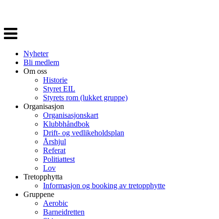
Veksle
navigasjon
Nyheter
Bli medlem
Om oss
Historie
Styret EIL
Styrets rom (lukket gruppe)
Organisasjon
Organisasjonskart
Klubbhåndbok
Drift- og vedlikeholdsplan
Årshjul
Referat
Politiattest
Lov
Tretopphytta
Informasjon og booking av tretopphytte
Gruppene
Aerobic
Barneidretten