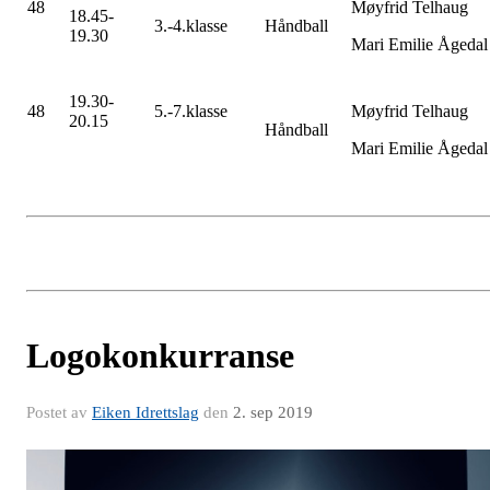
48
Møyfrid Telhaug
18.45-
3.-4.klasse
Håndball
19.30
Mari Emilie Ågedal
19.30-
48
5.-7.klasse
Møyfrid Telhaug
20.15
Håndball
Mari Emilie Ågedal
Logokonkurranse
Postet av
Eiken Idrettslag
den
2. sep 2019