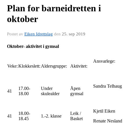
Plan for barneidretten i
oktober
Postet av
Eiken Idrettslag
den
25. sep 2019
Oktober- aktivitet i gymsal
Ansvarlege:
Veke:
Klokkeslett:
Aldersgruppe:
Aktivitet:
Sandra Telhaug
17.00-
Under
Åpen
41
18.00
skulealder
gymsal
Kjetil Eiken
18.00-
Leik /
41
1.-2. klasse
18.45
Basket
Renate Nesland