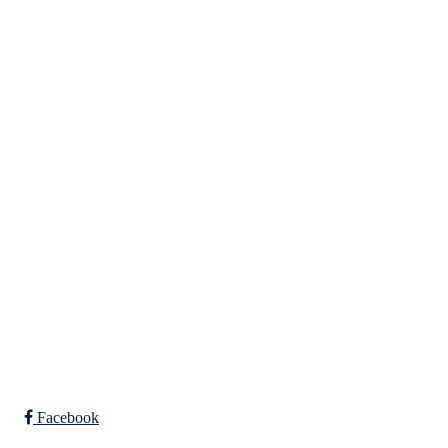
Eiken Idrettslag
Org. nr.: 988967963
Mail: eikenil@outlook.com
Bli medlem i klubben!
Trykk her for innmelding
Facebook