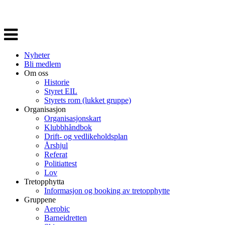
Veksle
navigasjon
Nyheter
Bli medlem
Om oss
Historie
Styret EIL
Styrets rom (lukket gruppe)
Organisasjon
Organisasjonskart
Klubbhåndbok
Drift- og vedlikeholdsplan
Årshjul
Referat
Politiattest
Lov
Tretopphytta
Informasjon og booking av tretopphytte
Gruppene
Aerobic
Barneidretten