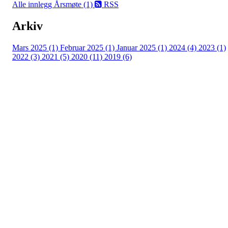
Alle innlegg
Årsmøte (1)
RSS
Arkiv
Mars 2025 (1)
Februar 2025 (1)
Januar 2025 (1)
2024 (4)
2023 (1)
2022 (3)
2021 (5)
2020 (11)
2019 (6)
Eiken Idrettslag
Org. nr.: 988967963
Mail: eikenil@outlook.com
Bli medlem i klubben!