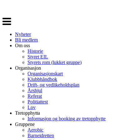
Veksle
navigasjon
Nyheter
Bli medlem
Om oss
Historie
Styret EIL
Styrets rom (lukket gruppe)
Organisasjon
Organisasjonskart
Klubbhåndbok
Drift- og vedlikeholdsplan
Årshjul
Referat
Politiattest
Lov
Tretopphytta
Informasjon og booking av tretopphytte
Gruppene
Aerobic
Barneidretten