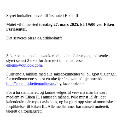
Styret innkaller herved til årsmøte i Eiken IL.
Møtet vil finne sted
torsdag 27. mars 2025, kl. 19:00 ved Eiken
Feriesenter.
Det serveres pizza og drikke/kaffe.
Saker som et medlem ønsker behandlet på årsmøtet, må sendes
styret senest 2 uker før årsmøtet til mailadresse
eikenil@outlook.com
.
Fullstendig sakliste med alle saksdokumenter vil bli gjort tilgjengeli
for medlemmene senest én uke før årsmøtet på hjemmeside
http://eikenil.idrettenonline.no/
og facebookside.
For å ha stemmerett og kunne velges til verv må man ha vært
medlem av Eiken IL i minst én måned, fylle minst 15 år i det
kalenderåret årsmøtet avholdes, og ha gjort opp sine økonomiske
forpliktelser til Eiken IL. Alle medlemmer har uansett møterett,
talerett og forslagsrett.