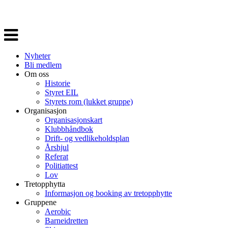
Veksle
navigasjon
Nyheter
Bli medlem
Om oss
Historie
Styret EIL
Styrets rom (lukket gruppe)
Organisasjon
Organisasjonskart
Klubbhåndbok
Drift- og vedlikeholdsplan
Årshjul
Referat
Politiattest
Lov
Tretopphytta
Informasjon og booking av tretopphytte
Gruppene
Aerobic
Barneidretten