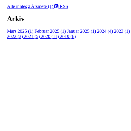
Alle innlegg
Årsmøte (1)
RSS
Arkiv
Mars 2025 (1)
Februar 2025 (1)
Januar 2025 (1)
2024 (4)
2023 (1)
2022 (3)
2021 (5)
2020 (11)
2019 (6)
Eiken Idrettslag
Org. nr.: 988967963
Mail: eikenil@outlook.com