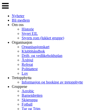
Veksle
navigasjon
Nyheter
Bli medlem
Om oss
Historie
Styret EIL
Styrets rom (lukket gruppe)
Organisasjon
Organisasjonskart
Klubbhåndbok
Drift- og vedlikeholdsplan
Årshjul
Referat
Politiattest
Lov
Tretopphytta
Informasjon og booking av tretopphytte
Gruppene
Aerobic
Barneidretten
Skigruppa
Fotball
Tur og Trim