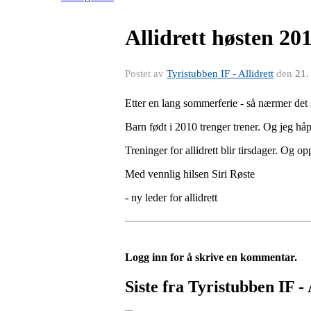
Allidrett høsten 20
Postet av
Tyristubben IF - Allidrett
den
21.
Etter en lang sommerferie - så nærmer det seg
Barn født i 2010 trenger trener. Og jeg håp
Treninger for allidrett blir tirsdager. Og 
Med vennlig hilsen Siri Røste
- ny leder for allidrett
Logg inn for å skrive en kommentar.
Siste fra Tyristubben IF - 