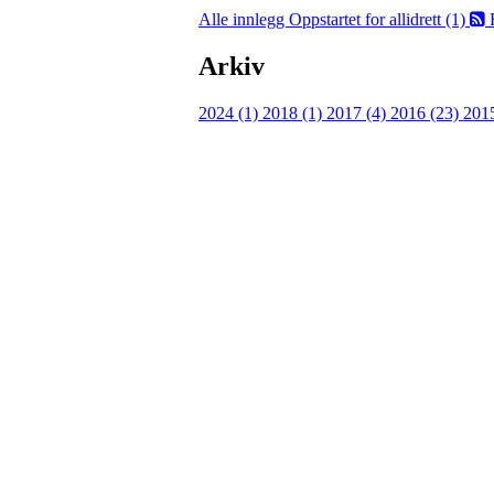
Alle innlegg
Oppstartet for allidrett (1)
Arkiv
2024 (1)
2018 (1)
2017 (4)
2016 (23)
201
Eiken Idrettslag
Org. nr.: 988967963
Mail: eikenil@outlook.com
Bli medlem i klubben!