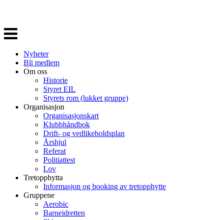
Veksle
navigasjon
Nyheter
Bli medlem
Om oss
Historie
Styret EIL
Styrets rom (lukket gruppe)
Organisasjon
Organisasjonskart
Klubbhåndbok
Drift- og vedlikeholdsplan
Årshjul
Referat
Politiattest
Lov
Tretopphytta
Informasjon og booking av tretopphytte
Gruppene
Aerobic
Barneidretten