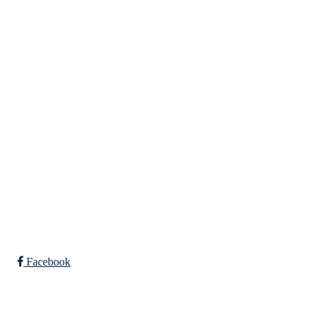
Eiken Idrettslag
Org. nr.: 988967963
Mail: eikenil@outlook.com
Bli medlem i klubben!
Trykk her for innmelding
Facebook