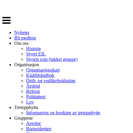
Veksle
navigasjon
Nyheter
Bli medlem
Om oss
Historie
Styret EIL
Styrets rom (lukket gruppe)
Organisasjon
Organisasjonskart
Klubbhåndbok
Drift- og vedlikeholdsplan
Årshjul
Referat
Politiattest
Lov
Tretopphytta
Informasjon og booking av tretopphytte
Gruppene
Aerobic
Barneidretten