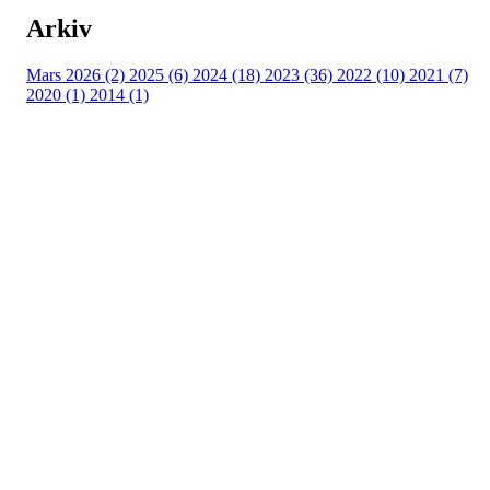
Arkiv
Mars 2026 (2)
2025 (6)
2024 (18)
2023 (36)
2022 (10)
2021 (7)
2020 (1)
2014 (1)
Eiken Idrettslag
Org. nr.: 988967963
Mail: eikenil@outlook.com
Bli medlem i klubben!