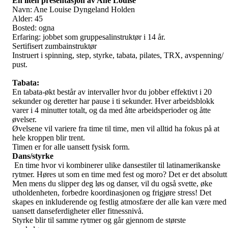
En liten presentasjon av Ane Louise
Navn: Ane Louise Dyngeland Holden
Alder: 45
Bosted: ogna
Erfaring: jobbet som gruppesalinstruktør i 14 år.
Sertifisert zumbainstruktør
Instruert i spinning, step, styrke, tabata, pilates, TRX, avspenning/
pust.
Tabata:
En tabata-økt består av intervaller hvor du jobber effektivt i 20
sekunder og deretter har pause i ti sekunder. Hver arbeidsblokk
varer i 4 minutter totalt, og da med åtte arbeidsperioder og åtte
øvelser.
Øvelsene vil variere fra time til time, men vil alltid ha fokus på at
hele kroppen blir trent.
Timen er for alle uansett fysisk form.
Dans/styrke
En time hvor vi kombinerer ulike dansestiler til latinamerikanske
rytmer. Høres ut som en time med fest og moro? Det er det absolutt
Men mens du slipper deg løs og danser, vil du også svette, øke
utholdenheten, forbedre koordinasjonen og frigjøre stress! Det
skapes en inkluderende og festlig atmosfære der alle kan være med
uansett danseferdigheter eller fitnessnivå.
Styrke blir til samme rytmer og går gjennom de største