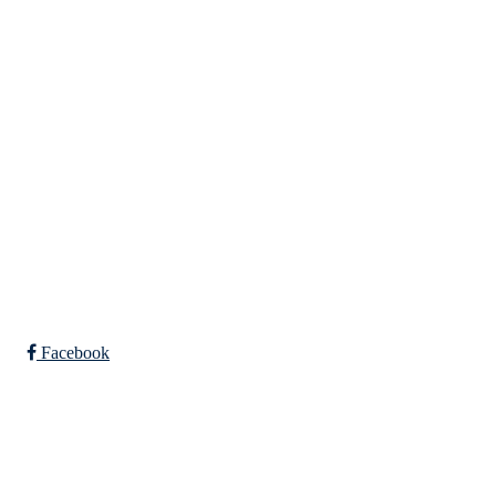
Eiken Idrettslag
Org. nr.: 988967963
Mail: eikenil@outlook.com
Bli medlem i klubben!
Trykk her for innmelding
Facebook