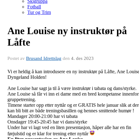
Skigruppa
Fotball
Tur og Trim
Ane Louise ny instruktør på
Låfte
Postet av
Brusand Idrettslag
den
4. des 2023
Vi er heldig å kan introdusere en ny instruktør på Låfte, Ane Louis
Dyngeland Holden!
Ane Louise har sagt ja til å være instruktør i tabata og dans/styrke. 
Ane Louise så får vi inn ei dame med en bred kompetanse innenfor
gruppetrening.
Timene starter opp etter nyttår og er GRATIS hele januar slik at der
kan bli bitt av både treningsbasillen og hennes smittende humør !
Mandager 20:00-21:00 har vi tabata
Onsdager 19:45-20:45 har vi dans/styrke
Under har vi lagt ved en liten presentasjon, håper alle har en fin
førjulstid og er klar for trening etter nyttår