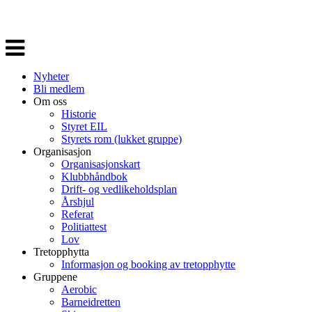
Veksle
navigasjon
Nyheter
Bli medlem
Om oss
Historie
Styret EIL
Styrets rom (lukket gruppe)
Organisasjon
Organisasjonskart
Klubbhåndbok
Drift- og vedlikeholdsplan
Årshjul
Referat
Politiattest
Lov
Tretopphytta
Informasjon og booking av tretopphytte
Gruppene
Aerobic
Barneidretten