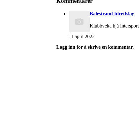
Kommentarer
Balestrand Idrettslag
Klubbveka hjå Intersport 
11 april 2022
Logg inn for å skrive en kommentar.
Eiken Idrettslag
Org. nr.: 988967963
Mail: eikenil@outlook.com