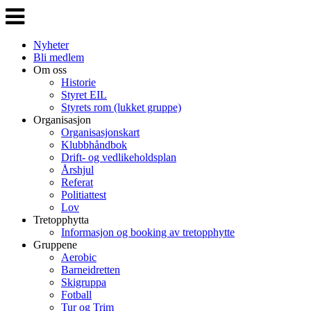
Veksle
navigasjon
Nyheter
Bli medlem
Om oss
Historie
Styret EIL
Styrets rom (lukket gruppe)
Organisasjon
Organisasjonskart
Klubbhåndbok
Drift- og vedlikeholdsplan
Årshjul
Referat
Politiattest
Lov
Tretopphytta
Informasjon og booking av tretopphytte
Gruppene
Aerobic
Barneidretten
Skigruppa
Fotball
Tur og Trim