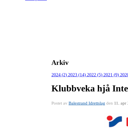
Arkiv
2024 (2)
2023 (14)
2022 (5)
2021 (9)
202
Klubbveka hjå Inte
Postet av
Balestrand Idrettslag
den
11. apr