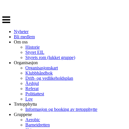
Veksle
navigasjon
Nyheter
Bli medlem
Om oss
Historie
Styret EIL
Styrets rom (lukket gruppe)
Organisasjon
Organisasjonskart
Klubbhåndbok
Drift- og vedlikeholdsplan
Årshjul
Referat
Politiattest
Lov
Tretopphytta
Informasjon og booking av tretopphytte
Gruppene
Aerobic
Barneidretten