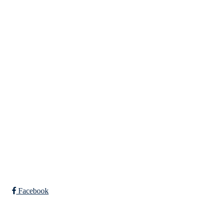
Eiken Idrettslag
Org. nr.: 988967963
Mail: eikenil@outlook.com
Bli medlem i klubben!
Trykk her for innmelding
Facebook