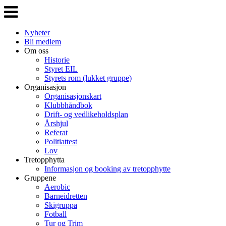
Veksle
navigasjon
Nyheter
Bli medlem
Om oss
Historie
Styret EIL
Styrets rom (lukket gruppe)
Organisasjon
Organisasjonskart
Klubbhåndbok
Drift- og vedlikeholdsplan
Årshjul
Referat
Politiattest
Lov
Tretopphytta
Informasjon og booking av tretopphytte
Gruppene
Aerobic
Barneidretten
Skigruppa
Fotball
Tur og Trim