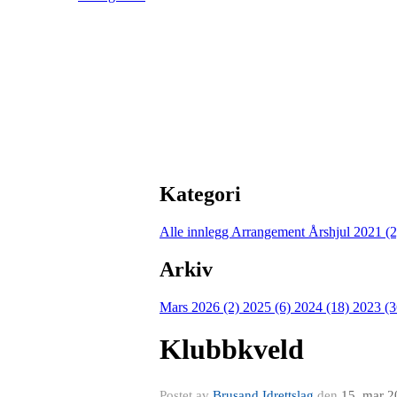
Kategori
Alle innlegg
Arrangement Årshjul 2021 (
Arkiv
Mars 2026 (2)
2025 (6)
2024 (18)
2023 (
Klubbkveld
Postet av
Brusand Idrettslag
den
15. mar 2