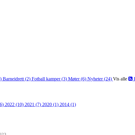
2)
Barneidrett (2)
Fotball kamper (3)
Møter (6)
Nyheter (24)
Vis alle
36)
2022 (10)
2021 (7)
2020 (1)
2014 (1)
023