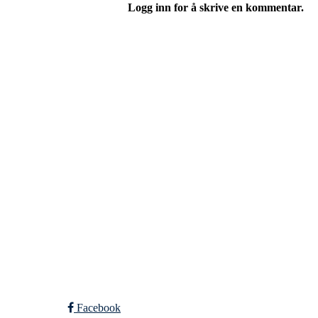
Logg inn for å skrive en kommentar.
Eiken Idrettslag
Org. nr.: 988967963
Mail: eikenil@outlook.com
Bli medlem i klubben!
Trykk her for innmelding
Facebook