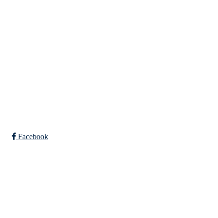
Org. nr.: 988967963
Mail: eikenil@outlook.com
Bli medlem i klubben!
Trykk her for innmelding
Facebook