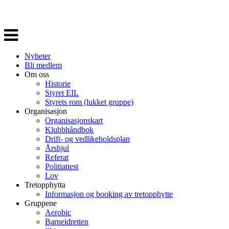
Veksle
navigasjon
Nyheter
Bli medlem
Om oss
Historie
Styret EIL
Styrets rom (lukket gruppe)
Organisasjon
Organisasjonskart
Klubbhåndbok
Drift- og vedlikeholdsplan
Årshjul
Referat
Politiattest
Lov
Tretopphytta
Informasjon og booking av tretopphytte
Gruppene
Aerobic
Barneidretten