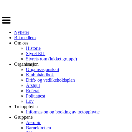
Veksle
navigasjon
Nyheter
Bli medlem
Om oss
Historie
Styret EIL
Styrets rom (lukket gruppe)
Organisasjon
Organisasjonskart
Klubbhåndbok
Drift- og vedlikeholdsplan
Årshjul
Referat
Politiattest
Lov
Tretopphytta
Informasjon og booking av tretopphytte
Gruppene
Aerobic
Barneidretten