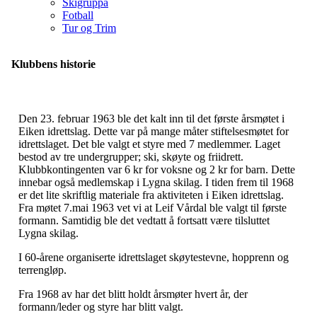
Skigruppa
Fotball
Tur og Trim
Klubbens historie
Den 23. februar 1963 ble det kalt inn til det første årsmøtet i
Eiken idrettslag. Dette var på mange måter stiftelsesmøtet for
idrettslaget. Det ble valgt et styre med 7 medlemmer. Laget
bestod av tre undergrupper; ski, skøyte og friidrett.
Klubbkontingenten var 6 kr for voksne og 2 kr for barn. Dette
innebar også medlemskap i Lygna skilag. I tiden frem til 1968
er det lite skriftlig materiale fra aktiviteten i Eiken idrettslag.
Fra møtet 7.mai 1963 vet vi at Leif Vårdal ble valgt til første
formann. Samtidig ble det vedtatt å fortsatt være tilsluttet
Lygna skilag.
I 60-årene organiserte idrettslaget skøytestevne, hopprenn og
terrengløp.
Fra 1968 av har det blitt holdt årsmøter hvert år, der
formann/leder og styre har blitt valgt.