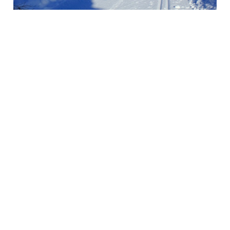
Eiken Idrettslag
Org. nr.: 988967963
Mail: eikenil@outlook.com
Bli medlem i klubben!
Trykk her for innmelding