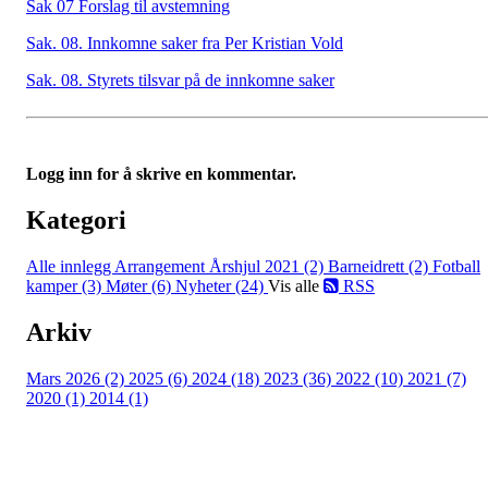
Sak 07 Forslag til avstemning
Sak. 08. Innkomne saker fra Per Kristian Vold
Sak. 08. Styrets tilsvar på de innkomne saker
Logg inn for å skrive en kommentar.
Kategori
Alle innlegg
Arrangement Årshjul 2021 (2)
Barneidrett (2)
Fotball
kamper (3)
Møter (6)
Nyheter (24)
Vis alle
RSS
Arkiv
Mars 2026 (2)
2025 (6)
2024 (18)
2023 (36)
2022 (10)
2021 (7)
2020 (1)
2014 (1)