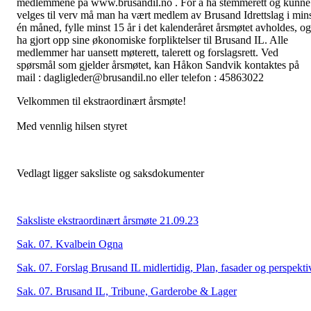
medlemmene på www.brusandil.no . For å ha stemmerett og kunne
velges til verv må man ha vært medlem av Brusand Idrettslag i min
én måned, fylle minst 15 år i det kalenderåret årsmøtet avholdes, og
ha gjort opp sine økonomiske forpliktelser til Brusand IL. Alle
medlemmer har uansett møterett, talerett og forslagsrett. Ved
spørsmål som gjelder årsmøtet, kan Håkon Sandvik kontaktes på
mail : dagligleder@brusandil.no eller telefon : 45863022
Velkommen til ekstraordinært årsmøte!
Med vennlig hilsen styret
Vedlagt ligger saksliste og saksdokumenter
Saksliste ekstraordinært årsmøte 21.09.23
Sak. 07. Kvalbein Ogna
Sak. 07. Forslag Brusand IL midlertidig, Plan, fasader og perspekti
Sak. 07. Brusand IL, Tribune, Garderobe & Lager