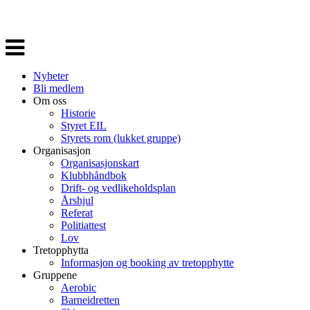
Veksle
navigasjon
Nyheter
Bli medlem
Om oss
Historie
Styret EIL
Styrets rom (lukket gruppe)
Organisasjon
Organisasjonskart
Klubbhåndbok
Drift- og vedlikeholdsplan
Årshjul
Referat
Politiattest
Lov
Tretopphytta
Informasjon og booking av tretopphytte
Gruppene
Aerobic
Barneidretten