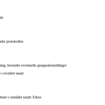
ede
nder protokollen
tning, herunder eventuelle gruppeårsmeldinger
 i revidert stand
er i området rundt: Eiken