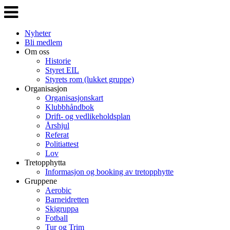
Veksle
navigasjon
Nyheter
Bli medlem
Om oss
Historie
Styret EIL
Styrets rom (lukket gruppe)
Organisasjon
Organisasjonskart
Klubbhåndbok
Drift- og vedlikeholdsplan
Årshjul
Referat
Politiattest
Lov
Tretopphytta
Informasjon og booking av tretopphytte
Gruppene
Aerobic
Barneidretten
Skigruppa
Fotball
Tur og Trim