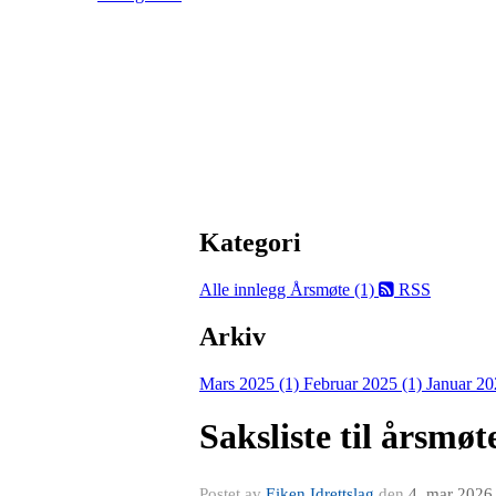
Kategori
Alle innlegg
Årsmøte (1)
RSS
Arkiv
Mars 2025 (1)
Februar 2025 (1)
Januar 20
Saksliste til årsmøt
Postet av
Eiken Idrettslag
den
4. mar 2026