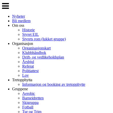
Veksle
navigasjon
Nyheter
Bli medlem
Om oss
Historie
Styret EIL
Styrets rom (lukket gruppe)
Organisasjon
Organisasjonskart
Klubbhåndbok
Drift- og vedlikeholdsplan
Årshjul
Referat
Politiattest
Lov
Tretopphytta
Informasjon og booking av tretopphytte
Gruppene
Aerobic
Barneidretten
Skigruppa
Fotball
Tur og Trim