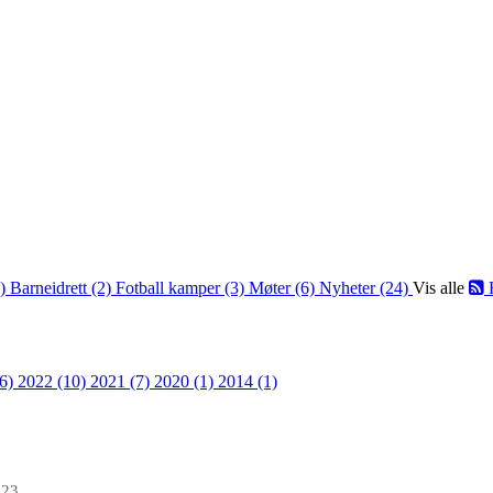
2)
Barneidrett (2)
Fotball kamper (3)
Møter (6)
Nyheter (24)
Vis alle
36)
2022 (10)
2021 (7)
2020 (1)
2014 (1)
023