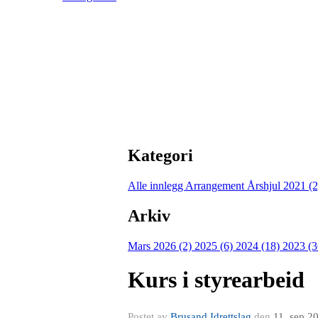
Kategori
Alle innlegg
Arrangement Årshjul 2021 (
Arkiv
Mars 2026 (2)
2025 (6)
2024 (18)
2023 (
Kurs i styrearbeid
Postet av
Brusand Idrettslag
den
11. sep 2