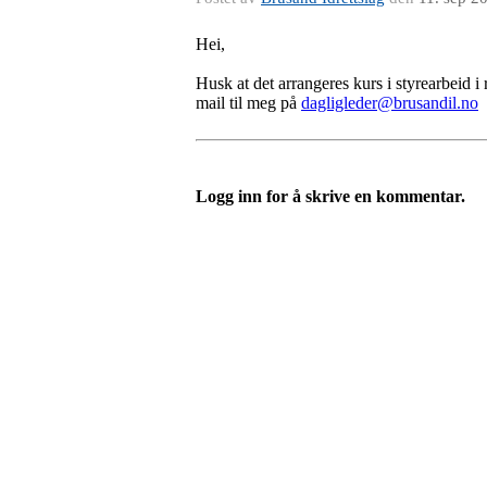
Hei,
Husk at det arrangeres kurs i styrearbeid 
mail til meg på
dagligleder@brusandil.no
Logg inn for å skrive en kommentar.
Eiken Idrettslag
Org. nr.: 988967963
Mail: eikenil@outlook.com