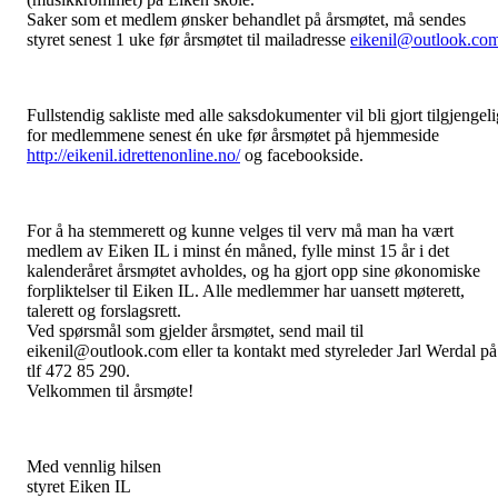
Saker som et medlem ønsker behandlet på årsmøtet, må sendes
styret senest 1 uke før årsmøtet til mailadresse
eikenil@outlook.co
Fullstendig sakliste med alle saksdokumenter vil bli gjort tilgjengeli
for medlemmene senest én uke før årsmøtet på hjemmeside
http://eikenil.idrettenonline.no/
og facebookside.
For å ha stemmerett og kunne velges til verv må man ha vært
medlem av Eiken IL i minst én måned, fylle minst 15 år i det
kalenderåret årsmøtet avholdes, og ha gjort opp sine økonomiske
forpliktelser til Eiken IL. Alle medlemmer har uansett møterett,
talerett og forslagsrett.
Ved spørsmål som gjelder årsmøtet, send mail til
eikenil@outlook.com eller ta kontakt med styreleder Jarl Werdal på
tlf 472 85 290.
Velkommen til årsmøte!
Med vennlig hilsen
styret Eiken IL