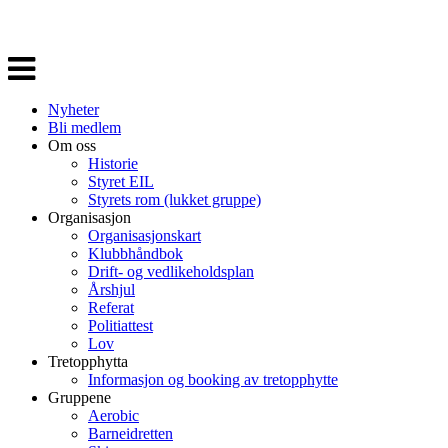
Veksle
navigasjon
Nyheter
Bli medlem
Om oss
Historie
Styret EIL
Styrets rom (lukket gruppe)
Organisasjon
Organisasjonskart
Klubbhåndbok
Drift- og vedlikeholdsplan
Årshjul
Referat
Politiattest
Lov
Tretopphytta
Informasjon og booking av tretopphytte
Gruppene
Aerobic
Barneidretten