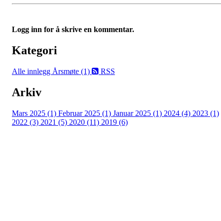
Logg inn for å skrive en kommentar.
Kategori
Alle innlegg
Årsmøte (1)
RSS
Arkiv
Mars 2025 (1)
Februar 2025 (1)
Januar 2025 (1)
2024 (4)
2023 (1)
2022 (3)
2021 (5)
2020 (11)
2019 (6)
Eiken Idrettslag
Org. nr.: 988967963