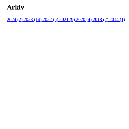
Arkiv
2024 (2)
2023 (14)
2022 (5)
2021 (9)
2020 (4)
2018 (2)
2014 (1)
Eiken Idrettslag
Org. nr.: 988967963
Mail: eikenil@outlook.com
Bli medlem i klubben!