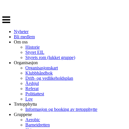
Veksle
navigasjon
Nyheter
Bli medlem
Om oss
Historie
Styret EIL
Styrets rom (lukket gruppe)
Organisasjon
Organisasjonskart
Klubbhåndbok
Drift- og vedlikeholdsplan
Årshjul
Referat
Politiattest
Lov
Tretopphytta
Informasjon og booking av tretopphytte
Gruppene
Aerobic
Barneidretten