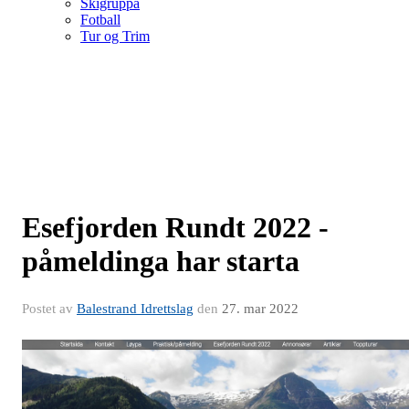
Skigruppa
Fotball
Tur og Trim
Esefjorden Rundt 2022 -
påmeldinga har starta
Postet av
Balestrand Idrettslag
den
27. mar 2022