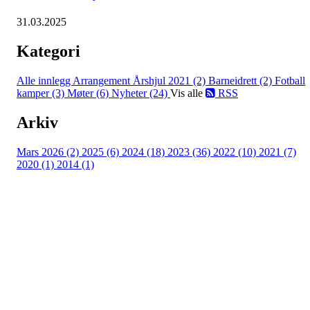
31.03.2025
Kategori
Alle innlegg
Arrangement Årshjul 2021 (2)
Barneidrett (2)
Fotball
kamper (3)
Møter (6)
Nyheter (24)
Vis alle
RSS
Arkiv
Mars 2026 (2)
2025 (6)
2024 (18)
2023 (36)
2022 (10)
2021 (7)
2020 (1)
2014 (1)
Eiken Idrettslag
Org. nr.: 988967963