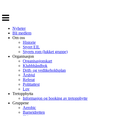
Veksle
navigasjon
Nyheter
Bli medlem
Om oss
Historie
Styret EIL
Styrets rom (lukket gruppe)
Organisasjon
Organisasjonskart
Klubbhåndbok
Drift- og vedlikeholdsplan
Årshjul
Referat
Politiattest
Lov
Tretopphytta
Informasjon og booking av tretopphytte
Gruppene
Aerobic
Barneidretten